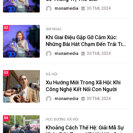
monamedia
30 Th8, 2024
02
ÂM NHẠC
Khi Giai Điệu Gặp Gỡ Cảm Xúc:
Những Bài Hát Chạm Đến Trái Tim
Người Nghe
monamedia
30 Th8, 2024
03
XÃ HỘI
Xu Hướng Mới Trong Xã Hội: Khi
Công Nghệ Kết Nối Con Người
monamedia
30 Th8, 2024
04
HỌC ĐƯỜNG
XÃ HỘI
Khoảng Cách Thế Hệ: Giải Mã Sự