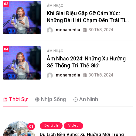
03
ÂM NHẠC
Khi Giai Điệu Gặp Gỡ Cảm Xúc:
Những Bài Hát Chạm Đến Trái Tim
Người Nghe
monamedia
30 Th8, 2024
04
ÂM NHẠC
Âm Nhạc 2024: Những Xu Hướng
Sẽ Thống Trị Thế Giới
monamedia
30 Th8, 2024
Thời Sự
Nhịp Sống
An Ninh
Du Lịch
Video
01
Du Lịch Bền Vững: Xu Hướng Mới Trong