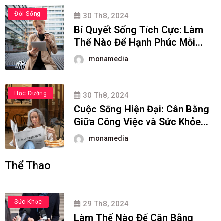
Đời Sống
30 Th8, 2024
Bí Quyết Sống Tích Cực: Làm
Thế Nào Để Hạnh Phúc Mỗi
Ngày?
monamedia
Đời Sống
Học Đường
30 Th8, 2024
Cuộc Sống Hiện Đại: Cân Bằng
Giữa Công Việc và Sức Khỏe
Tinh Thần
monamedia
Thể Thao
Đời Sống
Sức Khỏe
29 Th8, 2024
Làm Thế Nào Để Cân Bằng