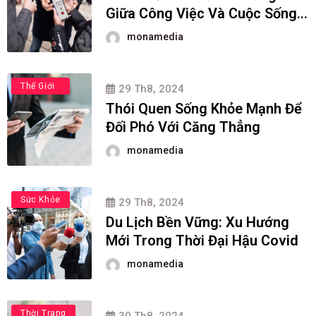
Giữa Công Việc Và Cuộc Sống
Cá Nhân?
monamedia
Sức Khỏe
Thế Giới
29 Th8, 2024
Thói Quen Sống Khỏe Mạnh Để
Đối Phó Với Căng Thẳng
monamedia
Du Lịch
Sức Khỏe
29 Th8, 2024
Du Lịch Bền Vững: Xu Hướng
Mới Trong Thời Đại Hậu Covid
monamedia
Thời Trang