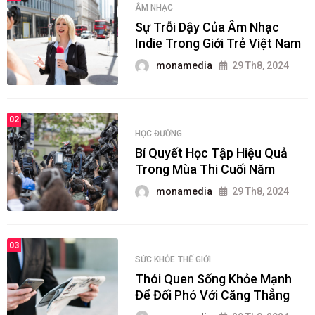
ÂM NHẠC
Sự Trỗi Dậy Của Âm Nhạc
Indie Trong Giới Trẻ Việt Nam
monamedia
29 Th8, 2024
02
HỌC ĐƯỜNG
Bí Quyết Học Tập Hiệu Quả
Trong Mùa Thi Cuối Năm
monamedia
29 Th8, 2024
03
SỨC KHỎE
THẾ GIỚI
Thói Quen Sống Khỏe Mạnh
Để Đối Phó Với Căng Thẳng