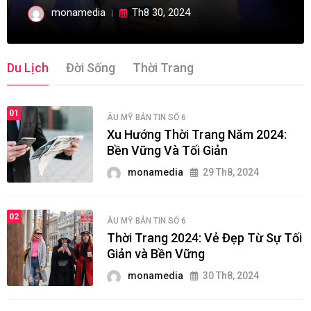
monamedia
Th8 30, 2024
Du Lịch
Đời Sống
Thời Trang
01
ÂU MỸ
BẢN TIN SỐ 6
Xu Hướng Thời Trang Năm 2024:
Bền Vững Và Tối Giản
monamedia
29 Th8, 2024
02
ÂU MỸ
BẢN TIN SỐ 6
Thời Trang 2024: Vẻ Đẹp Từ Sự Tối
Giản và Bền Vững
monamedia
30 Th8, 2024