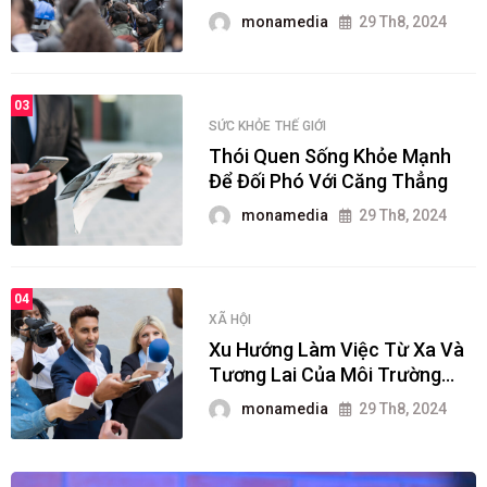
monamedia
29 Th8, 2024
03
SỨC KHỎE
THẾ GIỚI
Thói Quen Sống Khỏe Mạnh
Để Đối Phó Với Căng Thẳng
monamedia
29 Th8, 2024
04
XÃ HỘI
Xu Hướng Làm Việc Từ Xa Và
Tương Lai Của Môi Trường
Công Sở
monamedia
29 Th8, 2024