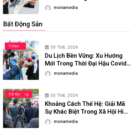
monamedia
Bất Động Sản
Du Lịch
Video
30 Th8, 2024
Du Lịch Bền Vững: Xu Hướng
Mới Trong Thời Đại Hậu Covid
Copy
monamedia
Học Đường
Xã Hội
30 Th8, 2024
Khoảng Cách Thế Hệ: Giải Mã
Sự Khác Biệt Trong Xã Hội Hiện
Đại
monamedia