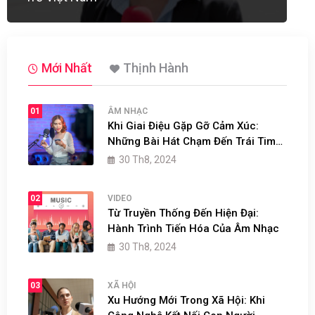
Mới Nhất
Thịnh Hành
01
ÂM NHẠC
Khi Giai Điệu Gặp Gỡ Cảm Xúc:
Những Bài Hát Chạm Đến Trái Tim
Người Nghe
30 Th8, 2024
02
VIDEO
Từ Truyền Thống Đến Hiện Đại:
Hành Trình Tiến Hóa Của Âm Nhạc
30 Th8, 2024
03
XÃ HỘI
Xu Hướng Mới Trong Xã Hội: Khi