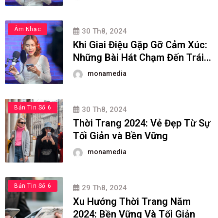
Âm Nhạc
30 Th8, 2024
Khi Giai Điệu Gặp Gỡ Cảm Xúc:
Những Bài Hát Chạm Đến Trái
Tim Người Nghe
monamedia
Âu Mỹ
Bản Tin Số 6
30 Th8, 2024
Thời Trang 2024: Vẻ Đẹp Từ Sự
Tối Giản và Bền Vững
monamedia
Âu Mỹ
Bản Tin Số 6
29 Th8, 2024
Xu Hướng Thời Trang Năm
2024: Bền Vững Và Tối Giản