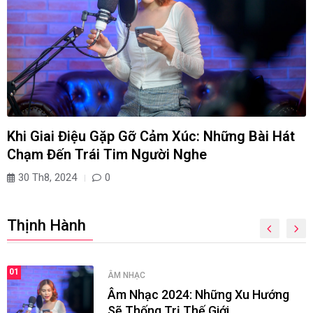
Khi Giai Điệu Gặp Gỡ Cảm Xúc: Những Bài Hát
Chạm Đến Trái Tim Người Nghe
30 Th8, 2024
0
Thịnh Hành
01
ÂM NHẠC
Âm Nhạc 2024: Những Xu Hướng
Sẽ Thống Trị Thế Giới