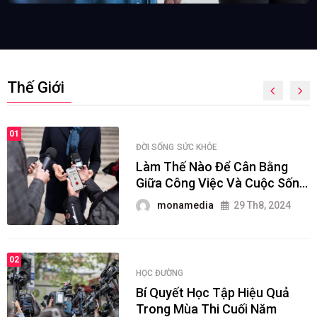
Thế Giới
01
ĐỜI SỐNG
SỨC KHỎE
Làm Thế Nào Để Cân Bằng
Giữa Công Việc Và Cuộc Sống
Cá Nhân?
monamedia
29 Th8, 2024
02
HỌC ĐƯỜNG
Bí Quyết Học Tập Hiệu Quả
Trong Mùa Thi Cuối Năm